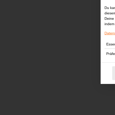
Du kan
diesem
Deine 
indem 
Daten
Essen
Präf