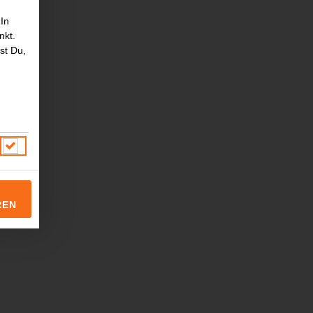
 In
nkt.
st Du,
REN