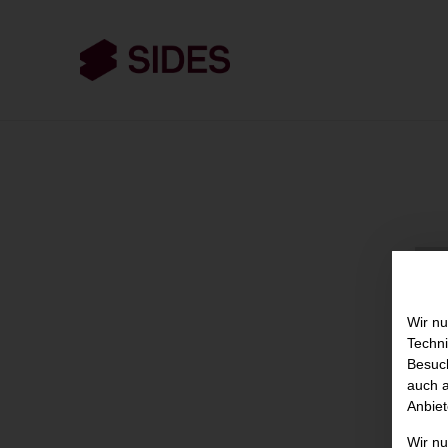
Wir nu
Techni
Besuch
auch a
Anbiet
Wir n