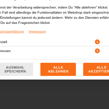
nst der Verarbeitung widersprechen, indem Du "Alle ablehnen" klickst.
 Fall sind allerdings die Funktionalitäten im Webshop stark eingeschrä
Einstellungen kannst du jederzeit ändern. Mehr zu den Diensten erfähr
Du auf das Fragezeichen klickst.
schutzerklärung
Impressum
ziell
mit Minze
erenzen
JETZT BESTELLEN
AUSWAHL
ALLE
ALLE
SPEICHERN
ABLEHNEN
AKZEPTIE