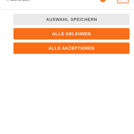
AUSWAHL SPEICHERN
ALLE ABLEHNEN
mit Tofutasche
ALLE AKZEPTIEREN
JETZT BESTELLEN
© 2026
Sushi Haus
Impressum
Datenschutz
Datenschutzeinstellungen
Barrierefreiheit
AGB
Lieferdienstsoftware und Webshop von
SIDES